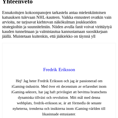
Yhteenveto
Ennakoitujen kokoonpanojen tarkastelu antaa mielenkiintoisen
katsauksen tulevaan NHL-kauteen. Vaikka ennusteet ovatkin vain
arvioita, ne tarjoavat kiehtovan näkökulman joukkueiden
strategioihin ja suunnitelmiin. Niiden avulla fanit voivat virittäytyä
kauden tunnelmaan ja valmistautua kannustamaan suosikkejaan
jäällä. Muistetaan kuitenkin, että jääkiekko on täynnä yll
Fredrik Eriksson
Hej! Jag heter Fredrik Eriksson och jag är passionerad om
iGaming-industrin. Med över ett decennium av erfarenhet inom
iGaming-sektorn, har jag haft privilegiet att bevittna branschens
dynamiska tillväxt och revolution. Mitt mål med denna
webbplats, fredrik-eriksson.se, är att förmedla de senaste
nyheterna, trenderna och insikterna inom iGaming-världen till
likasinnade entusiaster.