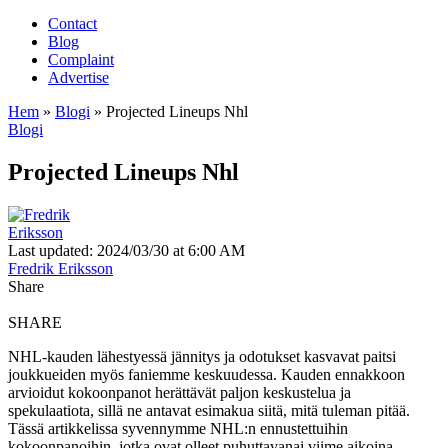
Contact
Blog
Complaint
Advertise
Hem
»
Blogi
»
Projected Lineups Nhl
Blogi
Projected Lineups Nhl
Last updated: 2024/03/30 at 6:00 AM
Fredrik Eriksson
Share
SHARE
NHL-kauden lähestyessä jännitys ja odotukset kasvavat paitsi
joukkueiden myös faniemme keskuudessa. Kauden ennakkoon
arvioidut kokoonpanot herättävät paljon keskustelua ja
spekulaatiota, sillä ne antavat esimakua siitä, mitä tuleman pitää.
Tässä artikkelissa syvennymme NHL:n ennustettuihin
kokoonpanoihin, jotka ovat olleet puhuttavanai viime aikoina.