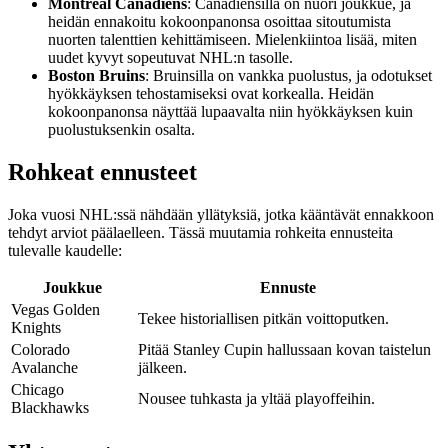
Montreal Canadiens
: Canadiensilla on nuori joukkue, ja
heidän ennakoitu kokoonpanonsa osoittaa sitoutumista
nuorten talenttien kehittämiseen. Mielenkiintoa lisää, miten
uudet kyvyt sopeutuvat NHL:n tasolle.
Boston Bruins
: Bruinsilla on vankka puolustus, ja odotukset
hyökkäyksen tehostamiseksi ovat korkealla. Heidän
kokoonpanonsa näyttää lupaavalta niin hyökkäyksen kuin
puolustuksenkin osalta.
Rohkeat ennusteet
Joka vuosi NHL:ssä nähdään yllätyksiä, jotka kääntävät ennakkoon
tehdyt arviot päälaelleen. Tässä muutamia rohkeita ennusteita
tulevalle kaudelle:
Joukkue
Ennuste
Vegas Golden
Tekee historiallisen pitkän voittoputken.
Knights
Colorado
Pitää Stanley Cupin hallussaan kovan taistelun
Avalanche
jälkeen.
Chicago
Nousee tuhkasta ja yltää playoffeihin.
Blackhawks