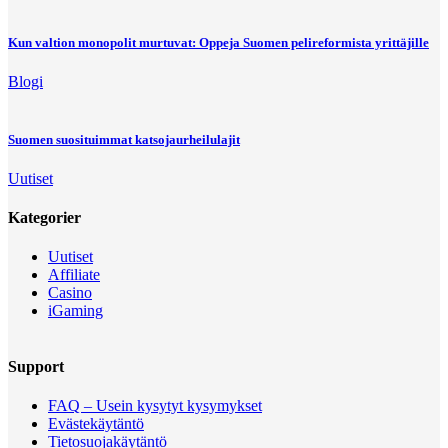
Kun valtion monopolit murtuvat: Oppeja Suomen pelireformista yrittäjille
Blogi
Suomen suosituimmat katsojaurheilulajit
Uutiset
Kategorier
Uutiset
Affiliate
Casino
iGaming
Support
FAQ – Usein kysytyt kysymykset
Evästekäytäntö
Tietosuojakäytäntö