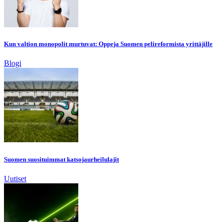
Kun valtion monopolit murtuvat: Oppeja Suomen pelireformista yrittäjille
Blogi
Suomen suosituimmat katsojaurheilulajit
Uutiset