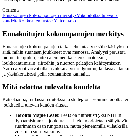
Contents
Ennakoitujen kokoonpanojen merkitys
Mitä odottaa tulevalta
kaudelta
Rohkeat ennusteet
Yhteenveto
Ennakoitujen kokoonpanojen merkitys
Ennakoitujen kokoonpanojen tarkastelu antaa yleisölle käsityksen
siitä, mihin suuntaan joukkueet ovat menossa. Analyysi perustuu
moniin tekijöihin, kuten aiempien kausien suorituksiin,
loukkaantumisiin, siirtoihin ja nuorten pelaajien kehittymiseen.
Nämä arviot voivat olla arvokkaita vedonlyönnin, fantasiajääkiekon
ja yksinkertaisesti pelin seuraamisen kannalta.
Mitä odottaa tulevalta kaudelta
Katsotaanpa, millaisia muutoksia ja strategioita voimme odottaa eri
joukkueilta tulevan kauden alussa.
Toronto Maple Leafs
: Leafs on tunnetusti yksi NHL:n
dynaamisimmista joukkueista. Heidän odotetaan säilyttävän
suurimman osan rungostaan, mutta pienemmillä viilauksilla
voisi olla suuri vaikutus.