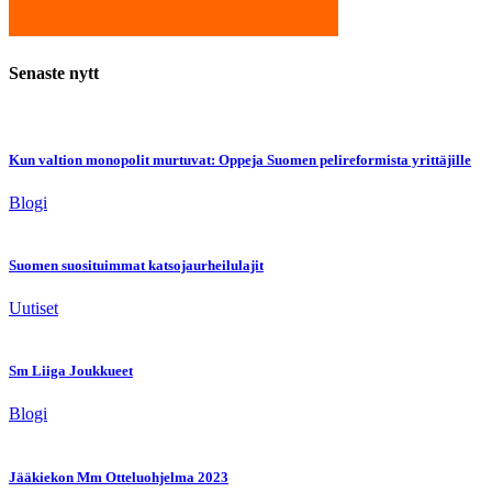
Senaste nytt
Kun valtion monopolit murtuvat: Oppeja Suomen pelireformista yrittäjille
Blogi
Suomen suosituimmat katsojaurheilulajit
Uutiset
Sm Liiga Joukkueet
Blogi
Jääkiekon Mm Otteluohjelma 2023