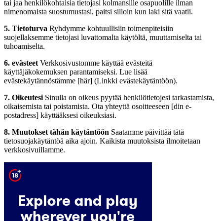
tai jaa henkilökohtaisia tietojasi kolmansille osapuolille ilman
nimenomaista suostumustasi, paitsi silloin kun laki sitä vaatii.
5. Tietoturva
Ryhdymme kohtuullisiin toimenpiteisiin
suojellaksemme tietojasi luvattomalta käytöltä, muuttamiselta tai
tuhoamiselta.
6. evästeet
Verkkosivustomme käyttää evästeitä
käyttäjäkokemuksen parantamiseksi. Lue lisää
evästekäytännöstämme [här] (Linkki evästekäytäntöön).
7. Oikeutesi
Sinulla on oikeus pyytää henkilötietojesi tarkastamista,
oikaisemista tai poistamista. Ota yhteyttä osoitteeseen [din e-
postadress] käyttääksesi oikeuksiasi.
8. Muutokset tähän käytäntöön
Saatamme päivittää tätä
tietosuojakäytäntöä aika ajoin. Kaikista muutoksista ilmoitetaan
verkkosivuillamme.