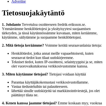
Advertise
Tietosuojakäytäntö
1. Johdanto
Tervetuloa osoitteeseen fredrik-eriksson.se.
Ymmärrämme henkilötietojesi ja yksityisyytesi suojaamisen
tärkeyden, ja tässä käytännössämme kuvataan, miten keräämme,
käytämme, säilytämme ja suojaamme henkilötietojasi.
2. Mitä tietoja keräämme?
Voimme kerätä seuraavanlaisia tietoja:
Henkilötiedot, jotka annat meille vapaaehtoisesti, kuten
seuraavat tiedot kun tilaat uutiskirjeemme.
Tekniset tiedot, kuten IP-osoitteesi, selaintyyppisi ja se, miten
olet vuorovaikutuksessa verkkosivustomme kanssa.
3. Miten käytämme tietojasi?
Tietojasi voidaan käyttää
Parantaa käyttäjäkokemustasi verkkosivustollamme.
Vastaa tiedusteluihin tai palautteeseen.
lähettää sinulle uutiskirjeitä tai markkinointiviestejä, jos olet
päättänyt tilata ne.
4. Kenen kanssa jaamme tietojasi?
Emme koskaan myy, vuokraa