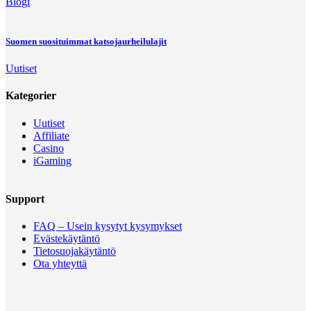
Blogi
Suomen suosituimmat katsojaurheilulajit
Uutiset
Kategorier
Uutiset
Affiliate
Casino
iGaming
Support
FAQ – Usein kysytyt kysymykset
Evästekäytäntö
Tietosuojakäytäntö
Ota yhteyttä