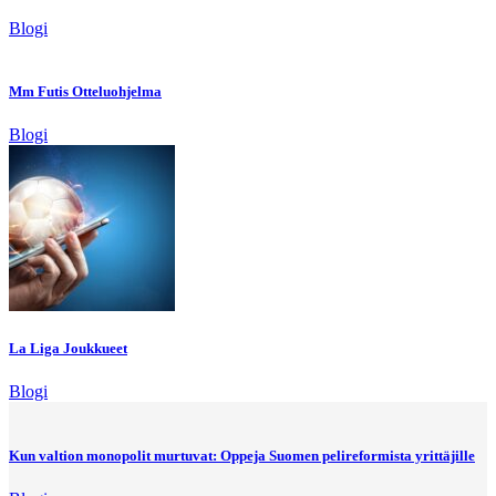
Blogi
Mm Futis Otteluohjelma
Blogi
La Liga Joukkueet
Blogi
Kun valtion monopolit murtuvat: Oppeja Suomen pelireformista yrittäjille