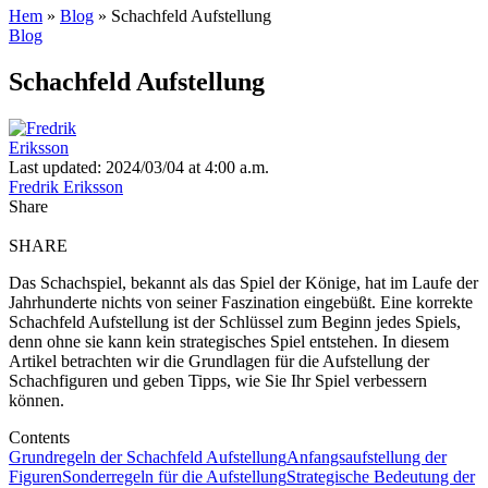
Hem
»
Blog
»
Schachfeld Aufstellung
Blog
Schachfeld Aufstellung
Last updated: 2024/03/04 at 4:00 a.m.
Fredrik Eriksson
Share
SHARE
Das Schachspiel, bekannt als das Spiel der Könige, hat im Laufe der
Jahrhunderte nichts von seiner Faszination eingebüßt. Eine korrekte
Schachfeld Aufstellung ist der Schlüssel zum Beginn jedes Spiels,
denn ohne sie kann kein strategisches Spiel entstehen. In diesem
Artikel betrachten wir die Grundlagen für die Aufstellung der
Schachfiguren und geben Tipps, wie Sie Ihr Spiel verbessern
können.
Contents
Grundregeln der Schachfeld Aufstellung
Anfangsaufstellung der
Figuren
Sonderregeln für die Aufstellung
Strategische Bedeutung der