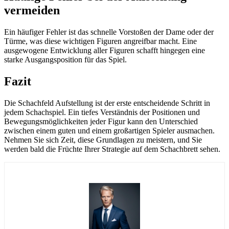
vermeiden
Ein häufiger Fehler ist das schnelle Vorstoßen der Dame oder der
Türme, was diese wichtigen Figuren angreifbar macht. Eine
ausgewogene Entwicklung aller Figuren schafft hingegen eine
starke Ausgangsposition für das Spiel.
Fazit
Die Schachfeld Aufstellung ist der erste entscheidende Schritt in
jedem Schachspiel. Ein tiefes Verständnis der Positionen und
Bewegungsmöglichkeiten jeder Figur kann den Unterschied
zwischen einem guten und einem großartigen Spieler ausmachen.
Nehmen Sie sich Zeit, diese Grundlagen zu meistern, und Sie
werden bald die Früchte Ihrer Strategie auf dem Schachbrett sehen.