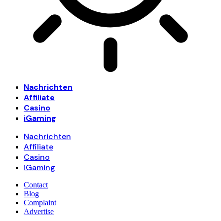
Nachrichten
Affiliate
Casino
iGaming
Nachrichten
Affiliate
Casino
iGaming
Contact
Blog
Complaint
Advertise