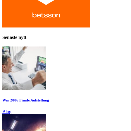
Senaste nytt
Wm 2006 Finale Aufstellung
Blog