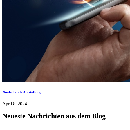
Niederlande Aufstellung
April 8, 2024
Neueste Nachrichten aus dem Blog