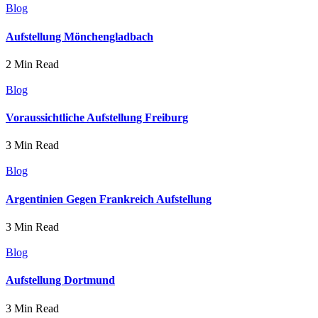
Blog
Aufstellung Mönchengladbach
2 Min Read
Blog
Voraussichtliche Aufstellung Freiburg
3 Min Read
Blog
Argentinien Gegen Frankreich Aufstellung
3 Min Read
Blog
Aufstellung Dortmund
3 Min Read