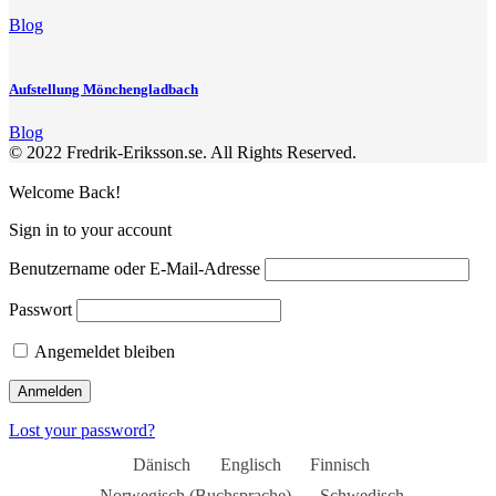
Blog
Aufstellung Mönchengladbach
Blog
© 2022 Fredrik-Eriksson.se. All Rights Reserved.
Welcome Back!
Sign in to your account
Benutzername oder E-Mail-Adresse
Passwort
Angemeldet bleiben
Lost your password?
Dänisch
Englisch
Finnisch
Norwegisch (Buchsprache)
Schwedisch