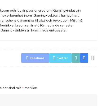
Eriksson och jag är passionerad om iGaming-industrin.
 av erfarenhet inom iGaming-sektorn, har jag haft
 branschens dynamiska tillväxt och revolution. Mitt mål
edrik-eriksson.se, är att förmedla de senaste
Gaming-världen till likasinnade entusiaster.
Facebook
Twitter
Felder sind mit
*
markiert