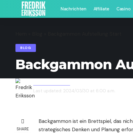
Nachrichten
Affiliate
Casino
Hem
»
Blog
»
Backgammon Aufstellung Start
BLOG
Backgammon Aufs
Fredrik Eriksson
Last updated: 2024/03/30 at 6:00 a.m.
Backgammon ist ein Brettspiel, das nich
strategisches Denken und Planung erfor
SHARE