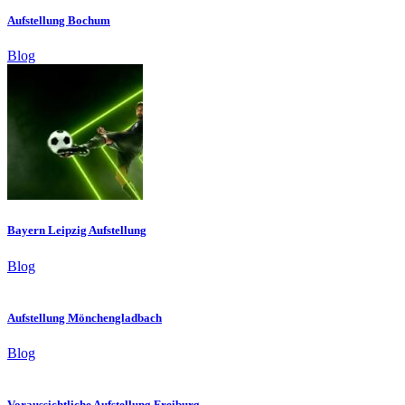
Aufstellung Bochum
Blog
Bayern Leipzig Aufstellung
Blog
Aufstellung Mönchengladbach
Blog
Voraussichtliche Aufstellung Freiburg