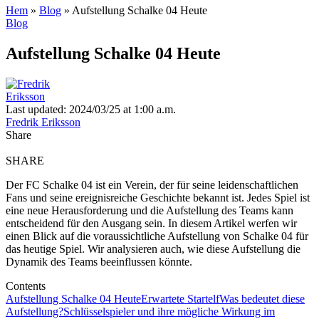
Hem
»
Blog
»
Aufstellung Schalke 04 Heute
Blog
Aufstellung Schalke 04 Heute
Last updated: 2024/03/25 at 1:00 a.m.
Fredrik Eriksson
Share
SHARE
Der FC Schalke 04 ist ein Verein, der für seine leidenschaftlichen
Fans und seine ereignisreiche Geschichte bekannt ist. Jedes Spiel ist
eine neue Herausforderung und die Aufstellung des Teams kann
entscheidend für den Ausgang sein. In diesem Artikel werfen wir
einen Blick auf die voraussichtliche Aufstellung von Schalke 04 für
das heutige Spiel. Wir analysieren auch, wie diese Aufstellung die
Dynamik des Teams beeinflussen könnte.
Contents
Aufstellung Schalke 04 Heute
Erwartete Startelf
Was bedeutet diese
Aufstellung?
Schlüsselspieler und ihre mögliche Wirkung im