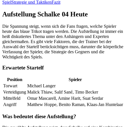
Spiel
Strategie und Taktiken
Fazit
Aufstellung Schalke 04 Heute
Die Spannung steigt, wenn sich die Fans fragen, welche Spieler
heute das blaue Trikot tragen werden. Die Aufstellung ist immer ein
heiß diskutiertes Thema unter den Anhängern und Experten
gleichermaßen. Es gibt viele Faktoren, die der Trainer bei der
Auswahl der Startelf berücksichtigen muss, darunter die körperliche
Verfassung der Spieler, die Strategie des Gegners und die
Wichtigkeit des Spiels.
Erwartete Startelf
Position
Spieler
Torwart
Michael Langer
Verteidigung
Malick Thiaw, Salif Sané, Timo Becker
Mittelfeld
Omar Mascarell, Amine Harit, Suat Serdar
Angriff
Matthew Hoppe, Benito Raman, Klaas-Jan Huntelaar
Was bedeutet diese Aufstellung?