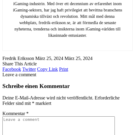
iGaming-industrin. Med över ett decennium av erfarenhet inom
iGaming-sektorn, har jag haft privilegiet att bevittna branschens
dynamiska tillväxt och revolution. Mitt mål med denna
webbplats, fredrik-eriksson.se, är att förmedla de senaste
nyheterna, trenderna och insikterna inom iGaming-världen till
likasinnade entusiaster.
Fredrik Eriksson
März 25, 2024
März 25, 2024
Share This Article
Facebook
Twitter
Copy Link
Print
Leave a comment
Schreibe einen Kommentar
Deine E-Mail-Adresse wird nicht veröffentlicht.
Erforderliche
Felder sind mit
*
markiert
Kommentar
*