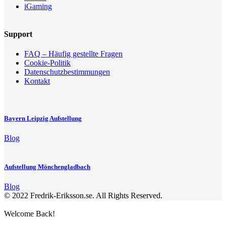
iGaming
Support
FAQ – Häufig gestellte Fragen
Cookie-Politik
Datenschutzbestimmungen
Kontakt
Bayern Leipzig Aufstellung
Blog
Aufstellung Mönchengladbach
Blog
© 2022 Fredrik-Eriksson.se. All Rights Reserved.
Welcome Back!