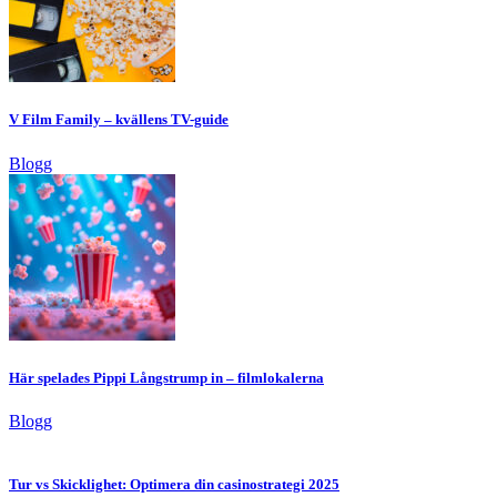
V Film Family – kvällens TV-guide
Blogg
Här spelades Pippi Långstrump in – filmlokalerna
Blogg
Tur vs Skicklighet: Optimera din casinostrategi 2025