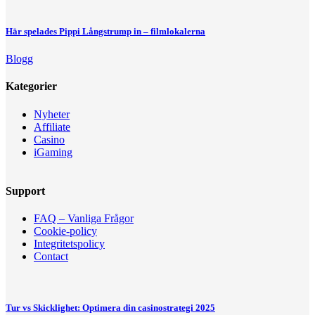
Här spelades Pippi Långstrump in – filmlokalerna
Blogg
Kategorier
Nyheter
Affiliate
Casino
iGaming
Support
FAQ – Vanliga Frågor
Cookie-policy
Integritetspolicy
Contact
Tur vs Skicklighet: Optimera din casinostrategi 2025