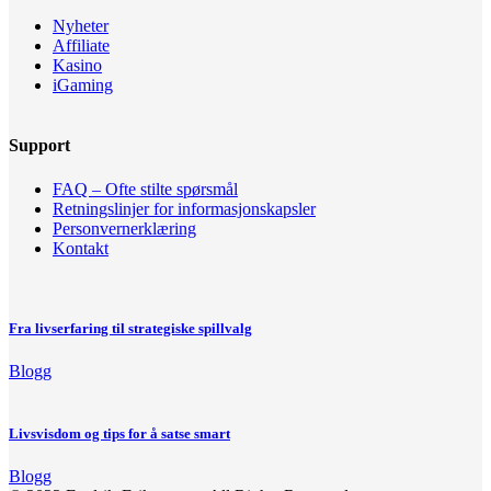
Nyheter
Affiliate
Kasino
iGaming
Support
FAQ – Ofte stilte spørsmål
Retningslinjer for informasjonskapsler
Personvernerklæring
Kontakt
Fra livserfaring til strategiske spillvalg
Blogg
Livsvisdom og tips for å satse smart
Blogg