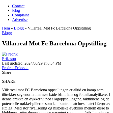
Contact
Blog
Complaint
Advertise
Hem
»
Blogg
»
Villarreal Mot Fc Barcelona Oppstilling
Blogg
Villarreal Mot Fc Barcelona Oppstilling
Last updated: 2024/03/29 at 8:34 PM
Fredrik Eriksson
Share
SHARE
Villarreal mot FC Barcelona oppstillingen er alltid en kamp som
tiltrekker seg enorm interesse både blant fans og fotballanalytikere. I
denne artikkelen dykker vi ned i lagoppstillingene, taktikkene og de
potensielle nøkkelspillerne som kan kantre matchresultatet i favør av
sitt lag. Med stor rivalisering og historiske øyeblikk mellom disse to
klubbene, setter denne kampen garantert spenning i fotballverdenen.