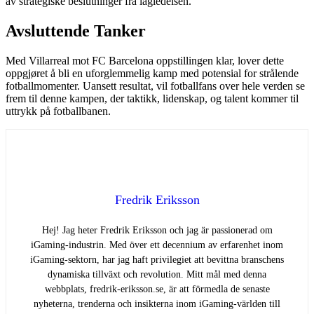
av strategiske beslutninger fra lagledelsen.
Avsluttende Tanker
Med Villarreal mot FC Barcelona oppstillingen klar, lover dette
oppgjøret å bli en uforglemmelig kamp med potensial for strålende
fotballmomenter. Uansett resultat, vil fotballfans over hele verden se
frem til denne kampen, der taktikk, lidenskap, og talent kommer til
uttrykk på fotballbanen.
Fredrik Eriksson
Hej! Jag heter Fredrik Eriksson och jag är passionerad om
iGaming-industrin. Med över ett decennium av erfarenhet inom
iGaming-sektorn, har jag haft privilegiet att bevittna branschens
dynamiska tillväxt och revolution. Mitt mål med denna
webbplats, fredrik-eriksson.se, är att förmedla de senaste
nyheterna, trenderna och insikterna inom iGaming-världen till