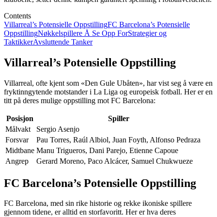
Contents
Villarreal’s Potensielle Oppstilling
FC Barcelona’s Potensielle
Oppstilling
Nøkkelspillere Å Se Opp For
Strategier og
Taktikker
Avsluttende Tanker
Villarreal’s Potensielle Oppstilling
Villarreal, ofte kjent som «Den Gule Ubåten», har vist seg å være en
fryktinngytende motstander i La Liga og europeisk fotball. Her er en
titt på deres mulige oppstilling mot FC Barcelona:
Posisjon
Spiller
Målvakt
Sergio Asenjo
Forsvar
Pau Torres, Raúl Albiol, Juan Foyth, Alfonso Pedraza
Midtbane
Manu Trigueros, Dani Parejo, Etienne Capoue
Angrep
Gerard Moreno, Paco Alcácer, Samuel Chukwueze
FC Barcelona’s Potensielle Oppstilling
FC Barcelona, med sin rike historie og rekke ikoniske spillere
gjennom tidene, er alltid en storfavoritt. Her er hva deres