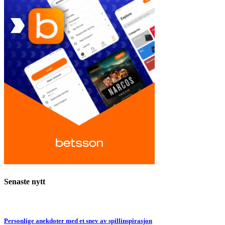
Senaste nytt
Personlige anekdoter med et snev av spillinspirasjon