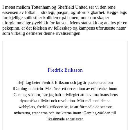
I møtet mellom Tottenham og Sheffield United ser vi den rene
essensen av fotball – strategi, pasjon, og uforutsigbarhet. Begge lags
forskjellige spillestiler kolliderer på banen, noe som skaper
uforglemmelige øyeblikk for fansen. Mens statistikk og analys gir en
pekepinn, er det følelsen av fellesskap og kampens uforutsette natur
som virkelig definerer denne rivaliseringen.
Fredrik Eriksson
Hej! Jag heter Fredrik Eriksson och jag är passionerad om
iGaming-industrin. Med över ett decennium av erfarenhet inom
iGaming-sektorn, har jag haft privilegiet att bevittna branschens
dynamiska tillväxt och revolution. Mitt mål med denna
webbplats, fredrik-eriksson.se, är att förmedla de senaste
nyheterna, trenderna och insikterna inom iGaming-världen till
likasinnade entusiaster.