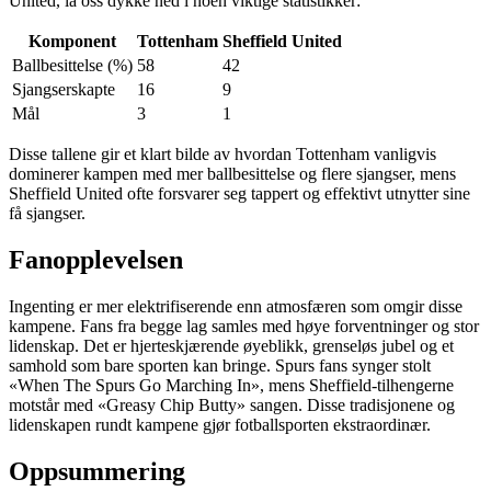
United, la oss dykke ned i noen viktige statistikker:
Komponent
Tottenham
Sheffield United
Ballbesittelse (%)
58
42
Sjangserskapte
16
9
Mål
3
1
Disse tallene gir et klart bilde av hvordan Tottenham vanligvis
dominerer kampen med mer ballbesittelse og flere sjangser, mens
Sheffield United ofte forsvarer seg tappert og effektivt utnytter sine
få sjangser.
Fanopplevelsen
Ingenting er mer elektrifiserende enn atmosfæren som omgir disse
kampene. Fans fra begge lag samles med høye forventninger og stor
lidenskap. Det er hjerteskjærende øyeblikk, grenseløs jubel og et
samhold som bare sporten kan bringe. Spurs fans synger stolt
«When The Spurs Go Marching In», mens Sheffield-tilhengerne
motstår med «Greasy Chip Butty» sangen. Disse tradisjonene og
lidenskapen rundt kampene gjør fotballsporten ekstraordinær.
Oppsummering