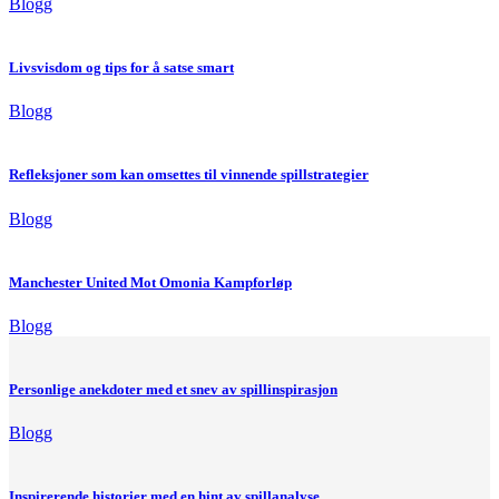
Blogg
Livsvisdom og tips for å satse smart
Blogg
Refleksjoner som kan omsettes til vinnende spillstrategier
Blogg
Manchester United Mot Omonia Kampforløp
Blogg
Personlige anekdoter med et snev av spillinspirasjon
Blogg
Inspirerende historier med en hint av spillanalyse