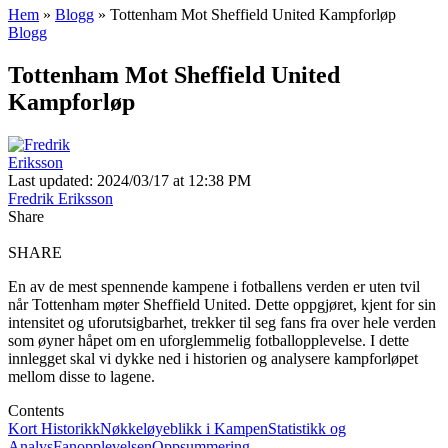
Hem
»
Blogg
»
Tottenham Mot Sheffield United Kampforløp
Blogg
Tottenham Mot Sheffield United
Kampforløp
Last updated: 2024/03/17 at 12:38 PM
Fredrik Eriksson
Share
SHARE
En av de mest spennende kampene i fotballens verden er uten tvil
når Tottenham møter Sheffield United. Dette oppgjøret, kjent for sin
intensitet og uforutsigbarhet, trekker til seg fans fra over hele verden
som øyner håpet om en uforglemmelig fotballopplevelse. I dette
innlegget skal vi dykke ned i historien og analysere kampforløpet
mellom disse to lagene.
Contents
Kort Historikk
Nøkkeløyeblikk i Kampen
Statistikk og
Analys
Fanopplevelsen
Oppsummering