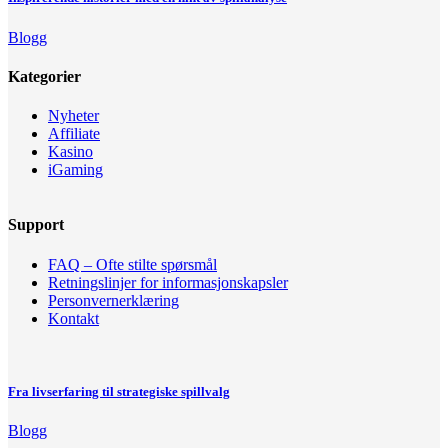
Blogg
Kategorier
Nyheter
Affiliate
Kasino
iGaming
Support
FAQ – Ofte stilte spørsmål
Retningslinjer for informasjonskapsler
Personvernerklæring
Kontakt
Fra livserfaring til strategiske spillvalg
Blogg