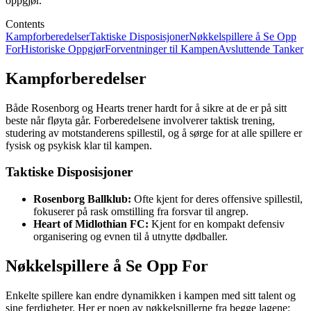
oppgjør.
Contents
Kampforberedelser
Taktiske Disposisjoner
Nøkkelspillere å Se Opp
For
Historiske Oppgjør
Forventninger til Kampen
Avsluttende Tanker
Kampforberedelser
Både Rosenborg og Hearts trener hardt for å sikre at de er på sitt
beste når fløyta går. Forberedelsene involverer taktisk trening,
studering av motstanderens spillestil, og å sørge for at alle spillere er
fysisk og psykisk klar til kampen.
Taktiske Disposisjoner
Rosenborg Ballklub:
Ofte kjent for deres offensive spillestil,
fokuserer på rask omstilling fra forsvar til angrep.
Heart of Midlothian FC:
Kjent for en kompakt defensiv
organisering og evnen til å utnytte dødballer.
Nøkkelspillere å Se Opp For
Enkelte spillere kan endre dynamikken i kampen med sitt talent og
sine ferdigheter. Her er noen av nøkkelspillerne fra begge lagene: