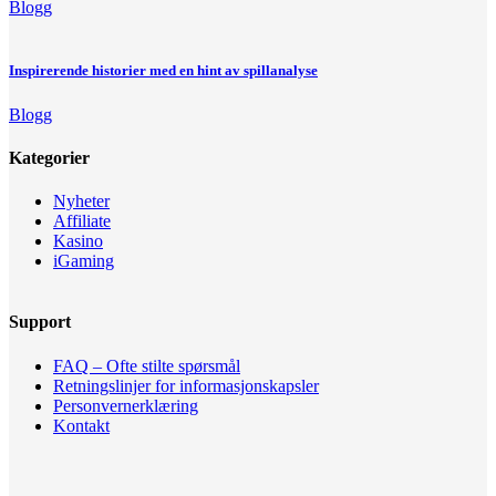
Blogg
Inspirerende historier med en hint av spillanalyse
Blogg
Kategorier
Nyheter
Affiliate
Kasino
iGaming
Support
FAQ – Ofte stilte spørsmål
Retningslinjer for informasjonskapsler
Personvernerklæring
Kontakt