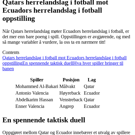
Qatars herrelandslag i fotball mot
Ecuadors herrelandslag i fotball
oppstilling
Når Qatars herrelandslag møter Ecuadors herrelandslag i fotball, er
det mer enn bare poeng i spill. Oppstillingen er avgjørende, og med
så mange variabler å vurdere, la oss ta en nærmere titt!
Contents
Qatars herrelandslag i fotball mot Ecuadors herrelandslag i fotball
oppstilling
En spennende taktisk duell
Hva hver spiller bringer til
banen
Spiller
Posisjon
Lag
Mohammed Al-Bakari
Målvakt
Qatar
Antonio Valencia
Høyreback
Ecuador
Abdelkarim Hassan
Venstreback
Qatar
Enner Valencia
Angrep
Ecuador
En spennende taktisk duell
Oppgjøret mellom Qatar og Ecuador innebærer et utvalg av spillere