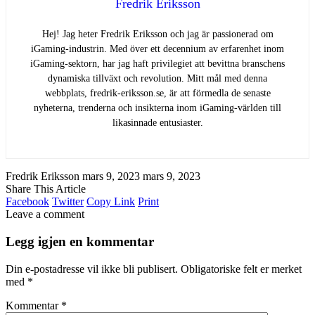
Fredrik Eriksson
Hej! Jag heter Fredrik Eriksson och jag är passionerad om
iGaming-industrin. Med över ett decennium av erfarenhet inom
iGaming-sektorn, har jag haft privilegiet att bevittna branschens
dynamiska tillväxt och revolution. Mitt mål med denna
webbplats, fredrik-eriksson.se, är att förmedla de senaste
nyheterna, trenderna och insikterna inom iGaming-världen till
likasinnade entusiaster.
Fredrik Eriksson
mars 9, 2023
mars 9, 2023
Share This Article
Facebook
Twitter
Copy Link
Print
Leave a comment
Legg igjen en kommentar
Din e-postadresse vil ikke bli publisert.
Obligatoriske felt er merket
med
*
Kommentar
*