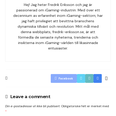
Hej! Jag heter Fredrik Eriksson och jag är
passionerad om iGaming-industrin. Med över ett
decennium av erfarenhet inom iGaming-sektorn, har
jag haft privilegiet att bevittna branschens
dynamiska tillväxt och revolution. Mitt mål med
denna webbplats, fredrik-eriksson.se, är att
förmedla de senaste nyheterna, trenderna och
insikterna inom iGaming-världen till likasinnade
entusiaster.
Facebook
Leave a comment
Din e-postadresse vil ikke bli publisert.
Obligatoriske felt er merket med
*