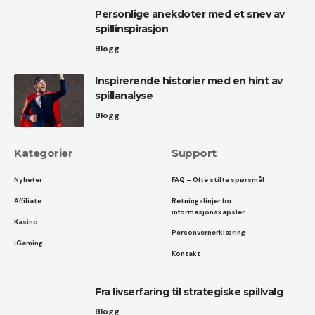
Personlige anekdoter med et snev av
spillinspirasjon
Blogg
Inspirerende historier med en hint av
spillanalyse
Blogg
Kategorier
Support
Nyheter
FAQ – Ofte stilte spørsmål
Affiliate
Retningslinjer for
informasjonskapsler
Kasino
Personvernerklæring
iGaming
Kontakt
Fra livserfaring til strategiske spillvalg
Blogg