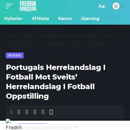
Aa
Nyheter
Affiliate
Kasino
iGaming
Hem
»
Blogg
»
Portugals Herrelandslag I Fotball
Mot Sveits’ Herrelandslag I Fotball Oppstilling
BLOGG
Portugals Herrelandslag I
Fotball Mot Sveits’
Herrelandslag I Fotball
Oppstilling
Fredrik Eriksson
Last updated: 2024/04/19 at 1:14 PM