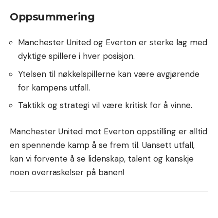
Oppsummering
Manchester United og Everton er sterke lag med
dyktige spillere i hver posisjon.
Ytelsen til nøkkelspillerne kan være avgjørende
for kampens utfall.
Taktikk og strategi vil være kritisk for å vinne.
Manchester United mot Everton oppstilling er alltid
en spennende kamp å se frem til. Uansett utfall,
kan vi forvente å se lidenskap, talent og kanskje
noen overraskelser på banen!