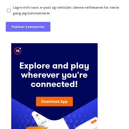
Lagre mitt navn, e-post og nettside i denne nettleseren for neste
gang jeg kommenterer.