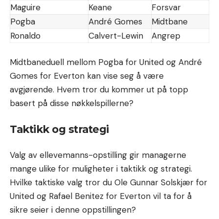
Maguire
Keane
Forsvar
Pogba
André Gomes
Midtbane
Ronaldo
Calvert-Lewin
Angrep
Midtbaneduell mellom Pogba for United og André
Gomes for Everton kan vise seg å være
avgjørende. Hvem tror du kommer ut på topp
basert på disse nøkkelspillerne?
Taktikk og strategi
Valg av ellevemanns-opstilling gir managerne
mange ulike for muligheter i taktikk og strategi.
Hvilke taktiske valg tror du Ole Gunnar Solskjær for
United og Rafael Benitez for Everton vil ta for å
sikre seier i denne oppstillingen?