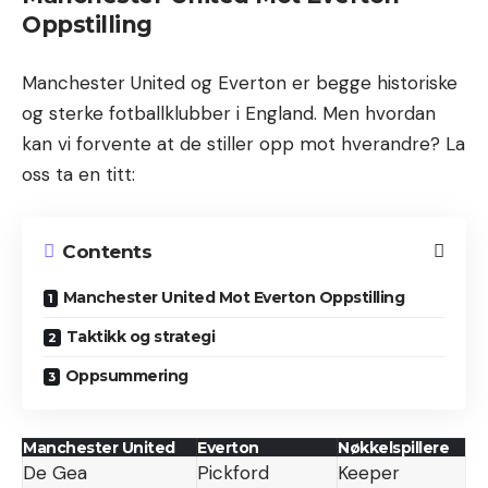
Oppstilling
Manchester United og Everton er begge historiske
og sterke fotballklubber i England. Men hvordan
kan vi forvente at de stiller opp mot hverandre? La
oss ta en titt:
Contents
Manchester United Mot Everton Oppstilling
Taktikk og strategi
Oppsummering
Manchester United
Everton
Nøkkelspillere
De Gea
Pickford
Keeper