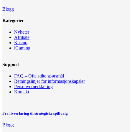
Blogg
Kategorier
Nyheter
Affiliate
Kasino
iGaming
Support
FAQ – Ofte stilte spørsmål
Retningslinjer for informasjonskapsler
Personvernerklæring
Kontakt
Fra livserfaring til strategiske spillvalg
Blogg