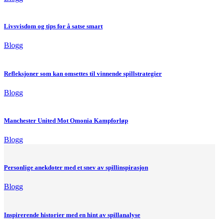
Livsvisdom og tips for å satse smart
Blogg
Refleksjoner som kan omsettes til vinnende spillstrategier
Blogg
Manchester United Mot Omonia Kampforløp
Blogg
Personlige anekdoter med et snev av spillinspirasjon
Blogg
Inspirerende historier med en hint av spillanalyse