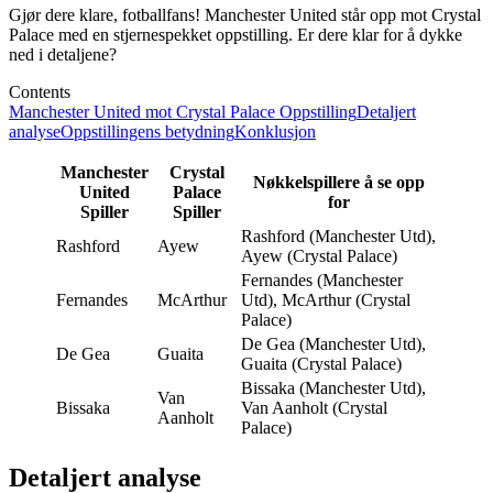
Gjør dere klare, fotballfans! Manchester United står opp mot Crystal
Palace med en stjernespekket oppstilling. Er dere klar for å dykke
ned i detaljene?
Contents
Manchester United mot Crystal Palace Oppstilling
Detaljert
analyse
Oppstillingens betydning
Konklusjon
Manchester
Crystal
Nøkkelspillere å se opp
United
Palace
for
Spiller
Spiller
Rashford (Manchester Utd),
Rashford
Ayew
Ayew (Crystal Palace)
Fernandes (Manchester
Fernandes
McArthur
Utd), McArthur (Crystal
Palace)
De Gea (Manchester Utd),
De Gea
Guaita
Guaita (Crystal Palace)
Bissaka (Manchester Utd),
Van
Bissaka
Van Aanholt (Crystal
Aanholt
Palace)
Detaljert analyse