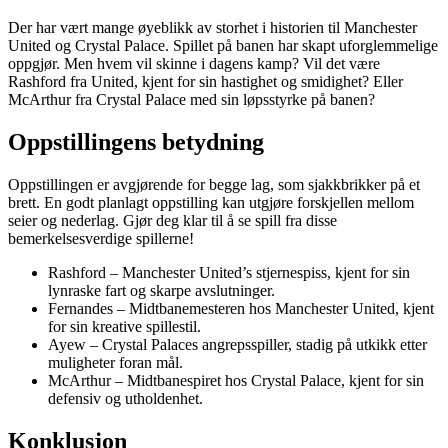
Der har vært mange øyeblikk av storhet i historien til Manchester
United og Crystal Palace. Spillet på banen har skapt uforglemmelige
oppgjør. Men hvem vil skinne i dagens kamp? Vil det være
Rashford fra United, kjent for sin hastighet og smidighet? Eller
McArthur fra Crystal Palace med sin løpsstyrke på banen?
Oppstillingens betydning
Oppstillingen er avgjørende for begge lag, som sjakkbrikker på et
brett. En godt planlagt oppstilling kan utgjøre forskjellen mellom
seier og nederlag. Gjør deg klar til å se spill fra disse
bemerkelsesverdige spillerne!
Rashford – Manchester United’s stjernespiss, kjent for sin
lynraske fart og skarpe avslutninger.
Fernandes – Midtbanemesteren hos Manchester United, kjent
for sin kreative spillestil.
Ayew – Crystal Palaces angrepsspiller, stadig på utkikk etter
muligheter foran mål.
McArthur – Midtbanespiret hos Crystal Palace, kjent for sin
defensiv og utholdenhet.
Konklusjon