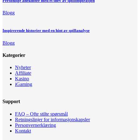
Personlige anekdoter med et snev av spillinspirasjon
Blogg
Inspirerende historier med en hint av spillanalyse
Blogg
Kategorier
Nyheter
Affiliate
Kasino
iGaming
Support
FAQ – Ofte stilte spørsmål
Retningslinjer for informasjonskapsler
Personvernerklæring
Kontakt