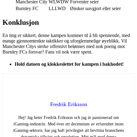
Manchester City
WLWDW
Forventer seier
Burnley FC
LLLWD
Ønsker uavgjort eller seier
Konklusjon
En ting er sikkert, denne kampen kommer til å bli spennende, med
mange gjennomtenkte taktikker og uforglemmelige øyeblikk. Vil
Manchester Citys sterke offensivt belønnes med nok poeng mot
Burnley FCs forsvar? Fans vil nok være spent.
Hold datoen og klokkeslettet for kampen i bakhodet!
Fredrik Eriksson
Hej! Jag heter Fredrik Eriksson och jag är passionerad om
iGaming-industrin. Med över ett decennium av erfarenhet inom
iGaming-sektorn, har jag haft privilegiet att bevittna branschens
dynamiska tillväxt och revolution. Mitt mål med denna