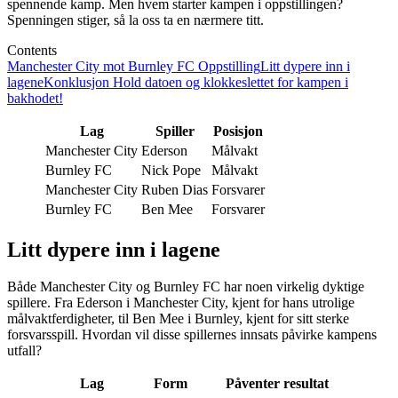
spennende kamp. Men hvem starter kampen i oppstillingen?
Spenningen stiger, så la oss ta en nærmere titt.
Contents
Manchester City mot Burnley FC Oppstilling
Litt dypere inn i
lagene
Konklusjon
Hold datoen og klokkeslettet for kampen i
bakhodet!
Lag
Spiller
Posisjon
Manchester City
Ederson
Målvakt
Burnley FC
Nick Pope
Målvakt
Manchester City
Ruben Dias
Forsvarer
Burnley FC
Ben Mee
Forsvarer
Litt dypere inn i lagene
Både Manchester City og Burnley FC har noen virkelig dyktige
spillere. Fra Ederson i Manchester City, kjent for hans utrolige
målvaktferdigheter, til Ben Mee i Burnley, kjent for sitt sterke
forsvarsspill. Hvordan vil disse spillernes innsats påvirke kampens
utfall?
Lag
Form
Påventer resultat