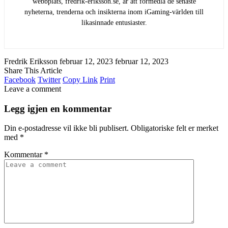
webbplats, fredrik-eriksson.se, är att förmedla de senaste
nyheterna, trenderna och insikterna inom iGaming-världen till
likasinnade entusiaster.
Fredrik Eriksson
februar 12, 2023
februar 12, 2023
Share This Article
Facebook
Twitter
Copy Link
Print
Leave a comment
Legg igjen en kommentar
Din e-postadresse vil ikke bli publisert.
Obligatoriske felt er merket
med
*
Kommentar
*