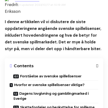
Fredrik Eriksson
Last updated: 2023/10/17 at 10:19 AM
I denne artikkelen vil vi diskutere de siste
oppdateringene angående svenske spillelisenser,
inkludert hovedendringene og hva de betyr for
det svenske spillmarkedet. Det er mye å holde
styr på, men vi deler det opp i håndterbare biter.
Contents
Forståelse av svenske spillelisenser
Hvorfor er svenske spillelisenser viktige?
Dagens lovgivning og gamblingmarked i
Sverige
Skattefordeler og beskyttelse for spillerne