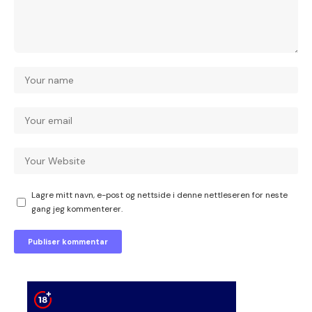
Lagre mitt navn, e-post og nettside i denne nettleseren for neste
gang jeg kommenterer.