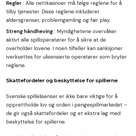
Regler
: Alle nettkasinoer må følge reglene for å
tilby tjenester. Disse reglene inkluderer
aldersgrenser, problemgamling og fair play.
Streng håndheving
: Myndighetene overvåker
aktivt alle spilloperatører for å sikre at de
overholder lovene. I noen tilfeller kan sanksjoner
iverksettes for ulisensierte operatører som bryter
reglene.
Skattefordeler og beskyttelse for spillerne
Svenske spillelisenser er ikke bare viktige for å
opprettholde lov og orden i pengespillmarkedet –
de gir også skattefordeler og et ekstra lag med
beskyttelse for spillerne.