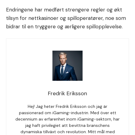
Endringene har medført strengere regler og økt
tilsyn for nettkasinoer og spilloperatører, noe som
bidrar til en tryggere og ærligere spillopplevelse.
Fredrik Eriksson
Hej! Jag heter Fredrik Eriksson och jag är
passionerad om iGaming-industrin. Med över ett
decennium av erfarenhet inom iGaming-sektorn, har
jag haft privilegiet att bevittna branschens
dynamiska tillväxt och revolution. Mitt mål med