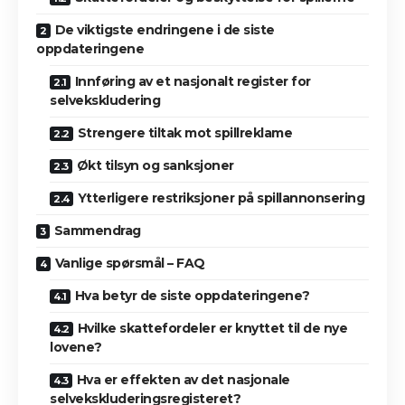
De viktigste endringene i de siste
oppdateringene
Innføring av et nasjonalt register for
selvekskludering
Strengere tiltak mot spillreklame
Økt tilsyn og sanksjoner
Ytterligere restriksjoner på spillannonsering
Sammendrag
Vanlige spørsmål – FAQ
Hva betyr de siste oppdateringene?
Hvilke skattefordeler er knyttet til de nye
lovene?
Hva er effekten av det nasjonale
selvekskluderingsregisteret?