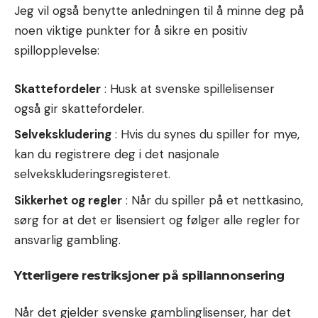
Jeg vil også benytte anledningen til å minne deg på
noen viktige punkter for å sikre en positiv
spillopplevelse:
Skattefordeler
: Husk at svenske spillelisenser
også gir skattefordeler.
Selvekskludering
: Hvis du synes du spiller for mye,
kan du registrere deg i det nasjonale
selvekskluderingsregisteret.
Sikkerhet og regler
: Når du spiller på et nettkasino,
sørg for at det er lisensiert og følger alle regler for
ansvarlig gambling.
Ytterligere restriksjoner på spillannonsering
Når det gjelder svenske gamblinglisenser, har det