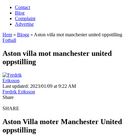
Contact
Blog
Complaint
Advertise
Hem
»
Blogg
»
Aston villa mot manchester united oppstilling
Fotball
Aston villa mot manchester united
oppstilling
Last updated: 2023/01/09 at 9:22 AM
Fredrik Eriksson
Share
SHARE
Aston Villa moter Manchester United
oppstilling