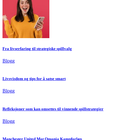
Fra livserfaring til strategiske spillvalg
Blogg
Livsvisdom og tips for å satse smart
Blogg
Refleksjoner som kan omsettes til vinnende spillstrategier
Blogg
Manchester United Mot Omonia Kampforløp