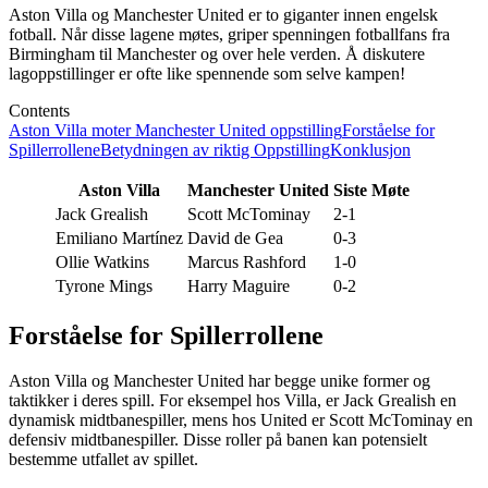
Aston Villa og Manchester United er to giganter innen engelsk
fotball. Når disse lagene møtes, griper spenningen fotballfans fra
Birmingham til Manchester og over hele verden. Å diskutere
lagoppstillinger er ofte like spennende som selve kampen!
Contents
Aston Villa moter Manchester United oppstilling
Forståelse for
Spillerrollene
Betydningen av riktig Oppstilling
Konklusjon
Aston Villa
Manchester United
Siste Møte
Jack Grealish
Scott McTominay
2-1
Emiliano Martínez
David de Gea
0-3
Ollie Watkins
Marcus Rashford
1-0
Tyrone Mings
Harry Maguire
0-2
Forståelse for Spillerrollene
Aston Villa og Manchester United har begge unike former og
taktikker i deres spill. For eksempel hos Villa, er Jack Grealish en
dynamisk midtbanespiller, mens hos United er Scott McTominay en
defensiv midtbanespiller. Disse roller på banen kan potensielt
bestemme utfallet av spillet.