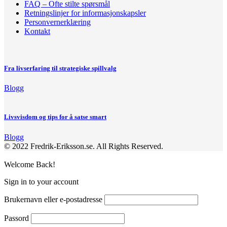
FAQ – Ofte stilte spørsmål
Retningslinjer for informasjonskapsler
Personvernerklæring
Kontakt
Fra livserfaring til strategiske spillvalg
Blogg
Livsvisdom og tips for å satse smart
Blogg
© 2022 Fredrik-Eriksson.se. All Rights Reserved.
Welcome Back!
Sign in to your account
Brukernavn eller e-postadresse
Passord