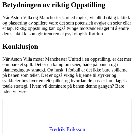
Betydningen av riktig Oppstilling
Når Aston Villa og Manchester United møtes, vil alltid riktig taktikk
og plassering av spillere være det som potensielt avgjør en seier eller
et tap. Riktig oppstilling kan også tvinge motstanderlaget til å endre
deres taktikk, som gir treneren et psykologisk fortrinn.
Konklusjon
Når Aston Villa moter Manchester United i en oppstilling, er det mer
enn bare et spill. Det er en kamp om seier, både på banen og i
planlegging av strategi. Og husk, i fotball er det ikke bare spillerne
på banen som teller. Det er også viktig å kjenne til styrker og
svakheter hos hver enkelt spiller, og hvordan de passer inn i lagets
totale strategi. Hvem vil dominere på banen denne gangen? Bare
tiden vil vise.
Fredrik Eriksson