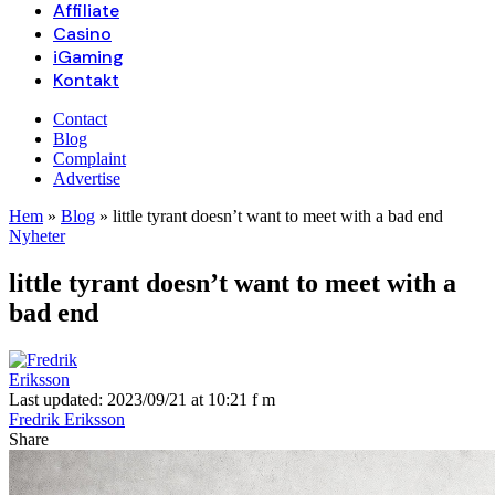
Affiliate
Casino
iGaming
Kontakt
Contact
Blog
Complaint
Advertise
Hem
»
Blog
»
little tyrant doesn’t want to meet with a bad end
Nyheter
little tyrant doesn’t want to meet with a
bad end
Last updated: 2023/09/21 at 10:21 f m
Fredrik Eriksson
Share