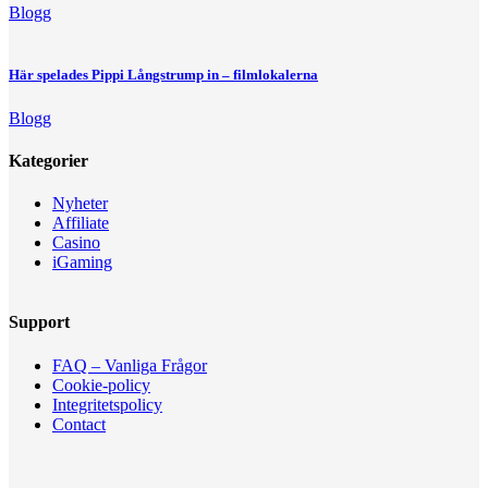
Blogg
Här spelades Pippi Långstrump in – filmlokalerna
Blogg
Kategorier
Nyheter
Affiliate
Casino
iGaming
Support
FAQ – Vanliga Frågor
Cookie-policy
Integritetspolicy
Contact