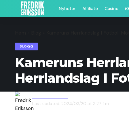
Nyheter
Affiliate
Casino
i
Hem
»
Blog
»
Kameruns Herrlandslag I Fotboll Mot 
BLOGG
Kameruns Herrlan
Herrlandslag I Fo
Fredrik Eriksson
Last updated: 2024/03/20 at 3:27 f m