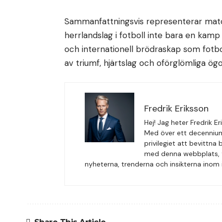
Sammanfattningsvis representerar matc
herrlandslag i fotboll inte bara en kamp
och internationell brödraskap som fotbo
av triumf, hjärtslag och oförglömliga ög
Fredrik Eriksson
Hej! Jag heter Fredrik 
Med över ett decennium
privilegiet att bevittna
med denna webbplats, fr
nyheterna, trenderna och insikterna inom i