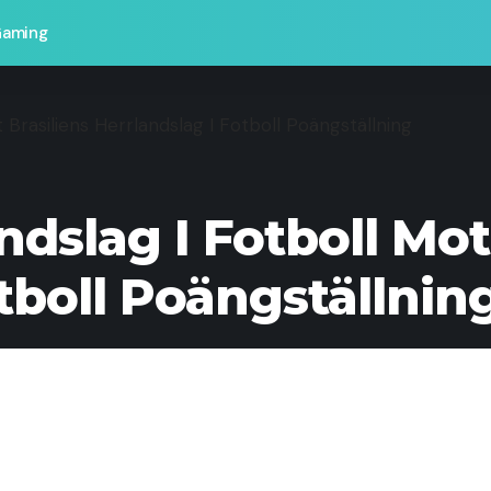
Gaming
Brasiliens Herrlandslag I Fotboll Poängställning
dslag I Fotboll Mot 
tboll Poängställnin