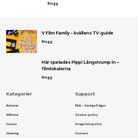
Blogg
V Film Family – kvällens TV-guide
Blogg
Här spelades Pippi Långstrump in –
filmlokalerna
Blogg
Kategorier
Support
Nyheter
FAQ – Vanliga Frågor
Affiliate
Cookie-policy
Casino
Integritetspolicy
iGaming
Contact