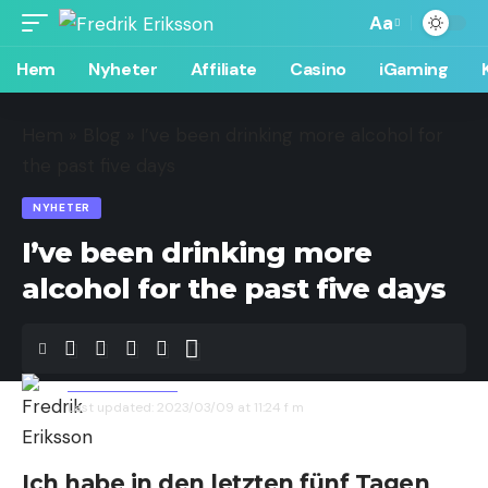
Aa
Hem
Nyheter
Affiliate
Casino
iGaming
Hem
»
Blog
»
I’ve been drinking more alcohol for
the past five days
NYHETER
I’ve been drinking more
alcohol for the past five days
Fredrik Eriksson
Last updated: 2023/03/09 at 11:24 f m
Ich habe in den letzten fünf Tagen