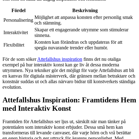
Fördel
Beskrivning
Möjlighet att anpassa konsten efter personlig smak
Personalisering
och stämning.
Skapar ett engagerande utrymme som stimulerar
Interaktivitet
sinnena.
Konsten kan förändras och uppdateras för att
Flexibilitet
spegla nuvarande trender eller humör.
För de som söker
Attefallshus inspiration
finns det nu otaliga
exempel på hur interaktiv konst kan ge liv åt dessa moderna
utrymmen. Nya tekniker gör det möjligt för varje Attefallshus att bli
en kanvas för digitala mästerverk, där gränsen mellan betraktare och
konstnär suddas ut och allas närvaro bidrar till konstverkets ständiga
evolution.
Attefallshus Inspiration: Framtidens Hem
med Interaktiv Konst
Framtiden för Attefallshus ser ljus ut, särskilt när man tänker på
potentialen som interaktiv konst erbjuder. Dessa små hem kan
transformeras till levande canvaser, där varje hörn och vrå berättar
en egen historia och ger uttryck för ägarens personlighet. Med