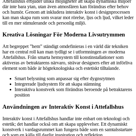
Attefallshus erbjuder unika möjligheter att skapa dynamiska miljöer
där inte bara ytan, utan även atmosfären kan förändras efter behov
och humör. Genom att inkludera interaktiv konst i designprocessen
kan man skapa rum som svarar mot rörelse, ljus och ljud, vilket leder
till en mer stimulerande och personlig miljö.
Kreativa Lösningar För Moderna Livsutrymmen
Att begreppet ”hem” ständigt omdefinieras i en värld där tekniken
har en central roll kan man tydligt se i utformningen av moderna
Attefallshus. Från smarta hemsystem till konstinstallationer som
aktiveras av betraktarens närvaro, strävar designers efter att införliva
element som både är högteknologiska och estetiskt tilltalande.
Smart belysning som anpassar sig efter dygnsrytmen
Integrerade ljudsystem för att skapa stämning
Interaktiva konstverk som förändras beroende på betraktarens
position
Användningen av Interaktiv Konst i Attefallshus
Interaktiv konst i Attefallshus handlar inte enbart om teknologi och
estetik; det handlar också om att skapa upplevelser. Ett dynamiskt
konstverk i vardagsrummet kan fungera både som en samtalsstartare
och som en källa till daglig inspiration och reflektion.