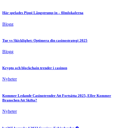
Här spelades Pippi Långstrump in – filmlokalerna
Blogg
Tur vs Skicklighet: Optimera din casinostrategi 2025
Blogg
Krypto och blockchain trender i casinon
Nyheter
Kommer Ledande Casinotrender Att Fortsätta 2025, Eller Kommer
Branschen Att Skifta?
Nyheter