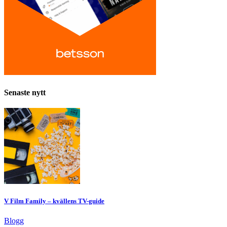
Senaste nytt
V Film Family – kvällens TV-guide
Blogg