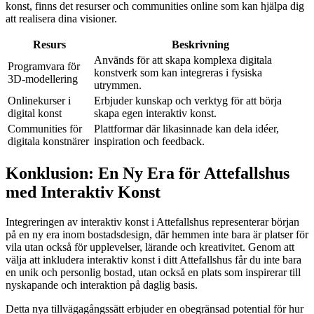
konst, finns det resurser och communities online som kan hjälpa dig
att realisera dina visioner.
Resurs
Beskrivning
Används för att skapa komplexa digitala
Programvara för
konstverk som kan integreras i fysiska
3D-modellering
utrymmen.
Onlinekurser i
Erbjuder kunskap och verktyg för att börja
digital konst
skapa egen interaktiv konst.
Communities för
Plattformar där likasinnade kan dela idéer,
digitala konstnärer
inspiration och feedback.
Konklusion: En Ny Era för Attefallshus
med Interaktiv Konst
Integreringen av interaktiv konst i Attefallshus representerar början
på en ny era inom bostadsdesign, där hemmen inte bara är platser för
vila utan också för upplevelser, lärande och kreativitet. Genom att
välja att inkludera interaktiv konst i ditt Attefallshus får du inte bara
en unik och personlig bostad, utan också en plats som inspirerar till
nyskapande och interaktion på daglig basis.
Detta nya tillvägagångssätt erbjuder en obegränsad potential för hur