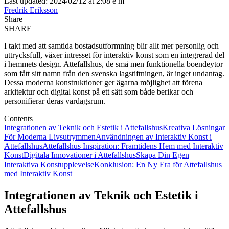
Last updated: 2024/02/12 at 2:08 e m
Fredrik Eriksson
Share
SHARE
I takt med att samtida bostadsutformning blir allt mer personlig och
uttrycksfull, växer intresset för interaktiv konst som en integrerad del
i hemmets design. Attefallshus, de små men funktionella boendeytor
som fått sitt namn från den svenska lagstiftningen, är inget undantag.
Dessa moderna konstruktioner ger ägarna möjlighet att förena
arkitektur och digital konst på ett sätt som både berikar och
personifierar deras vardagsrum.
Contents
Integrationen av Teknik och Estetik i Attefallshus
Kreativa Lösningar
För Moderna Livsutrymmen
Användningen av Interaktiv Konst i
Attefallshus
Attefallshus Inspiration: Framtidens Hem med Interaktiv
Konst
Digitala Innovationer i Attefallshus
Skapa Din Egen
Interaktiva Konstupplevelse
Konklusion: En Ny Era för Attefallshus
med Interaktiv Konst
Integrationen av Teknik och Estetik i
Attefallshus