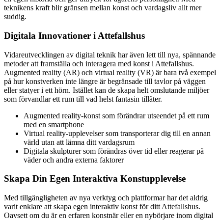
teknikens kraft blir gränsen mellan konst och vardagsliv allt mer
suddig.
Digitala Innovationer i Attefallshus
Vidareutvecklingen av digital teknik har även lett till nya, spännande
metoder att framställa och interagera med konst i Attefallshus.
Augmented reality (AR) och virtual reality (VR) är bara två exempel
på hur konstverken inte längre är begränsade till tavlor på väggen
eller statyer i ett hörn. Istället kan de skapa helt omslutande miljöer
som förvandlar ett rum till vad helst fantasin tillåter.
Augmented reality-konst som förändrar utseendet på ett rum
med en smartphone
Virtual reality-upplevelser som transporterar dig till en annan
värld utan att lämna ditt vardagsrum
Digitala skulpturer som förändras över tid eller reagerar på
väder och andra externa faktorer
Skapa Din Egen Interaktiva Konstupplevelse
Med tillgängligheten av nya verktyg och plattformar har det aldrig
varit enklare att skapa egen interaktiv konst för ditt Attefallshus.
Oavsett om du är en erfaren konstnär eller en nybörjare inom digital