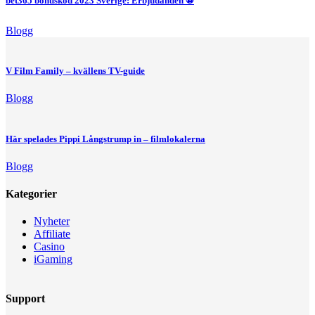
bet365 bonuskod 2023 Sverige: Erbjudanden ⚽
Blogg
V Film Family – kvällens TV-guide
Blogg
Här spelades Pippi Långstrump in – filmlokalerna
Blogg
Kategorier
Nyheter
Affiliate
Casino
iGaming
Support