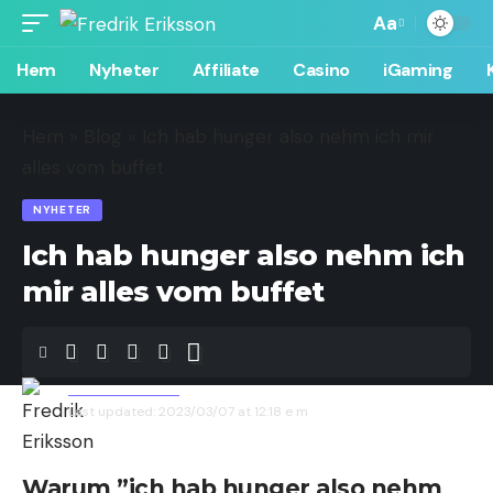
Aa
Hem
Nyheter
Affiliate
Casino
iGaming
Hem
»
Blog
»
Ich hab hunger also nehm ich mir
alles vom buffet
NYHETER
Ich hab hunger also nehm ich
mir alles vom buffet
Fredrik Eriksson
Last updated: 2023/03/07 at 12:18 e m
Warum ”ich hab hunger also nehm