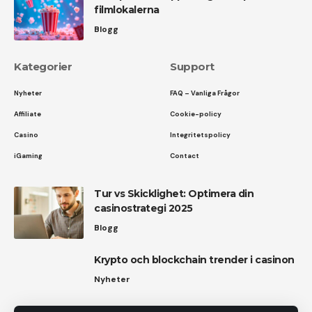
filmlokalerna
Blogg
Kategorier
Support
Nyheter
FAQ – Vanliga Frågor
Affiliate
Cookie-policy
Casino
Integritetspolicy
iGaming
Contact
Tur vs Skicklighet: Optimera din
casinostrategi 2025
Blogg
Krypto och blockchain trender i casinon
Nyheter