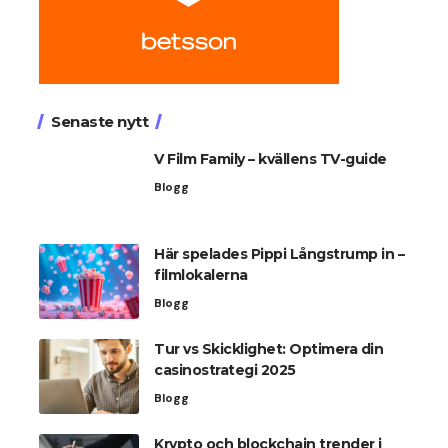
Senaste nytt
V Film Family – kvällens TV-guide
Blogg
Här spelades Pippi Långstrump in –
filmlokalerna
Blogg
Tur vs Skicklighet: Optimera din
casinostrategi 2025
Blogg
Krypto och blockchain trender i