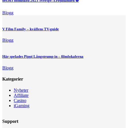
bet365 bonuskod 2023 Sverige: Erbjudanden ⚽
Blogg
V Film Family – kvällens TV-guide
Blogg
Här spelades Pippi Långstrump in – filmlokalerna
Blogg
Kategorier
Nyheter
Affiliate
Casino
iGaming
Support