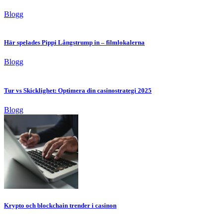
Blogg
Här spelades Pippi Långstrump in – filmlokalerna
Blogg
Tur vs Skicklighet: Optimera din casinostrategi 2025
Blogg
Krypto och blockchain trender i casinon