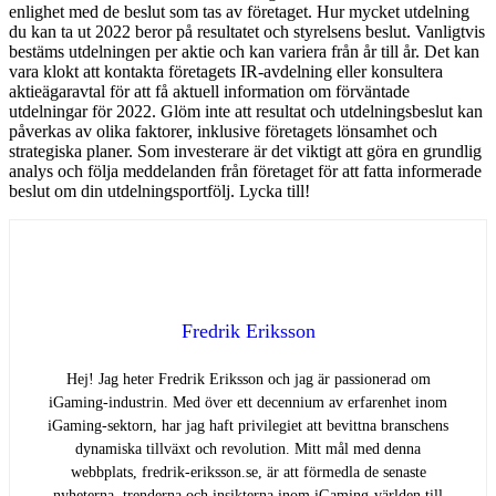
enlighet med de beslut som tas av företaget. Hur mycket utdelning
du kan ta ut 2022 beror på resultatet och styrelsens beslut. Vanligtvis
bestäms utdelningen per aktie och kan variera från år till år. Det kan
vara klokt att kontakta företagets IR-avdelning eller konsultera
aktieägaravtal för att få aktuell information om förväntade
utdelningar för 2022. Glöm inte att resultat och utdelningsbeslut kan
påverkas av olika faktorer, inklusive företagets lönsamhet och
strategiska planer. Som investerare är det viktigt att göra en grundlig
analys och följa meddelanden från företaget för att fatta informerade
beslut om din utdelningsportfölj. Lycka till!
Fredrik Eriksson
Hej! Jag heter Fredrik Eriksson och jag är passionerad om
iGaming-industrin. Med över ett decennium av erfarenhet inom
iGaming-sektorn, har jag haft privilegiet att bevittna branschens
dynamiska tillväxt och revolution. Mitt mål med denna
webbplats, fredrik-eriksson.se, är att förmedla de senaste
nyheterna, trenderna och insikterna inom iGaming-världen till