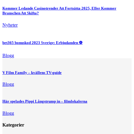
Kommer Ledande Casinotrender Att Fortsätta 2025, Eller Kommer
Branschen Att Skifta?
Nyheter
bet365 bonuskod 2023 Sverige: Erbjudanden ⚽
Blogg
V Film Family – kvällens TV-guide
Blogg
Här spelades Pippi Långstrump in – filmlokalerna
Blogg
Kategorier