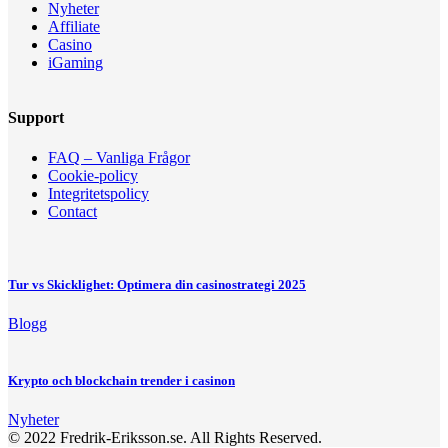
Nyheter
Affiliate
Casino
iGaming
Support
FAQ – Vanliga Frågor
Cookie-policy
Integritetspolicy
Contact
Tur vs Skicklighet: Optimera din casinostrategi 2025
Blogg
Krypto och blockchain trender i casinon
Nyheter
© 2022 Fredrik-Eriksson.se. All Rights Reserved.