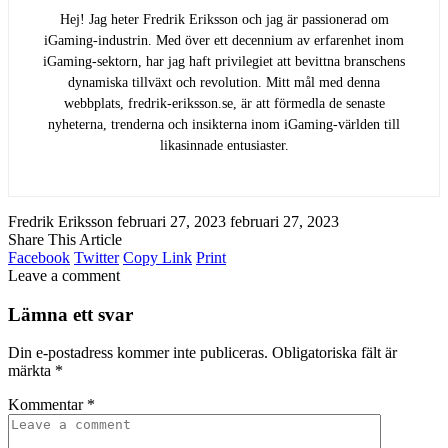
Hej! Jag heter Fredrik Eriksson och jag är passionerad om
iGaming-industrin. Med över ett decennium av erfarenhet inom
iGaming-sektorn, har jag haft privilegiet att bevittna branschens
dynamiska tillväxt och revolution. Mitt mål med denna
webbplats, fredrik-eriksson.se, är att förmedla de senaste
nyheterna, trenderna och insikterna inom iGaming-världen till
likasinnade entusiaster.
Fredrik Eriksson
februari 27, 2023
februari 27, 2023
Share This Article
Facebook
Twitter
Copy Link
Print
Leave a comment
Lämna ett svar
Din e-postadress kommer inte publiceras.
Obligatoriska fält är
märkta
*
Kommentar
*