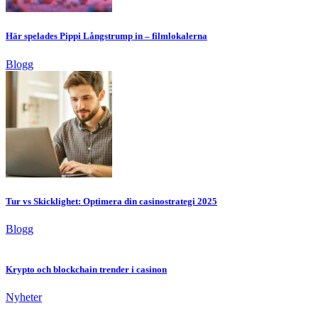
Här spelades Pippi Långstrump in – filmlokalerna
Blogg
Tur vs Skicklighet: Optimera din casinostrategi 2025
Blogg
Krypto och blockchain trender i casinon
Nyheter