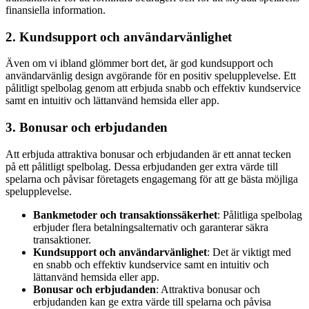
finansiella information.
2. Kundsupport och användarvänlighet
Även om vi ibland glömmer bort det, är god kundsupport och
användarvänlig design avgörande för en positiv spelupplevelse. Ett
pålitligt spelbolag genom att erbjuda snabb och effektiv kundservice
samt en intuitiv och lättanvänd hemsida eller app.
3. Bonusar och erbjudanden
Att erbjuda attraktiva bonusar och erbjudanden är ett annat tecken
på ett pålitligt spelbolag. Dessa erbjudanden ger extra värde till
spelarna och påvisar företagets engagemang för att ge bästa möjliga
spelupplevelse.
Bankmetoder och transaktionssäkerhet
: Pålitliga spelbolag
erbjuder flera betalningsalternativ och garanterar säkra
transaktioner.
Kundsupport och användarvänlighet
: Det är viktigt med
en snabb och effektiv kundservice samt en intuitiv och
lättanvänd hemsida eller app.
Bonusar och erbjudanden
: Attraktiva bonusar och
erbjudanden kan ge extra värde till spelarna och påvisa