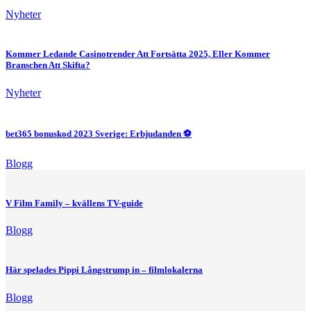
Nyheter
Kommer Ledande Casinotrender Att Fortsätta 2025, Eller Kommer
Branschen Att Skifta?
Nyheter
bet365 bonuskod 2023 Sverige: Erbjudanden ⚽
Blogg
V Film Family – kvällens TV-guide
Blogg
Här spelades Pippi Långstrump in – filmlokalerna
Blogg