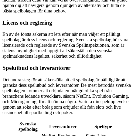
hjälpa dig att navigera genom djungeln av alternativ och hitta de
bästa spelbolagen för dina behov.
Licens och reglering
En av de första sakerna att leta efter när man väljer ett pålitligt
spelbolag är dess licens och reglering. Svenska spelbolag bör vara
licensierade och reglerade av Svenska Spelinspektionen, som är
statens myndighet med uppgift att säkerställa den svenska
spelmarknadens legalitet, säkerhet och tillförlitlighet.
Spelutbud och leverantörer
Det andra steg för att säkerställa att ett spelbolag är pålitligt är att
granska dess spelutbud och leverantörer. De mest betrodda svenska
spelbolagen kommer att erbjuda en mängd olika spel från
branschens ledande utvecklare, såsom NetEnt, Evolution Gaming,
och Microgaming, för att nämna några. Variera din spelupplevelse
genom att söka efter bolag som erbjuder allt från slots och live
casinospel till sportbetting och poker.
Svenska
Leverantörer
Speltype
spelbolag
NetEnt, Evolution
Slots, Live