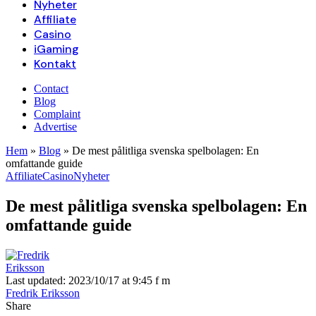
Nyheter
Affiliate
Casino
iGaming
Kontakt
Contact
Blog
Complaint
Advertise
Hem
»
Blog
»
De mest pålitliga svenska spelbolagen: En
omfattande guide
Affiliate
Casino
Nyheter
De mest pålitliga svenska spelbolagen: En
omfattande guide
Last updated: 2023/10/17 at 9:45 f m
Fredrik Eriksson
Share