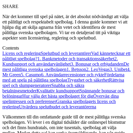
SHARE
När det kommer till spel på nätet, är det absolut nödvändigt att välja
ett pålitligt och respektabelt spelbolag. I denna guide kommer vi att
hjälpa dig att skilja agnarna från vetet och identifiera de mest
pålitliga svenska spelbolagen. Vi tar en detaljerad titt på viktiga
aspekter som licensiering, reglering och spelutbud.
Contents
Licens och reglering
Spelutbud och leverantörer
Vad kännetecknar ett
pålitligt spelbolag?
1. Bankmetoder och transaktionssäkerhet
2.
Kundsupport och användarvänlighet
3. Bonusar och erbjudanden
De
mest pålitliga svenska spelbolagen
1. Betsson
2. LeoVegas
3. Unibet
4.
Mr Green
5. Casumo
6. Användarrecensioner och rykte
Fördelarna
med att spela på pålitliga spelbolag
Trygghet och säkerhet
Rättvisa
spel och slumpgeneratorer
Snabba och säkra
betalningsmetoder
Kvalitativ kundsupport
Spännande bonusar och
belöningar
Hur välja det bästa spelbolaget för dig
Överväg dina
spelintressen och preferenser
Granska spelbolagets licens och
reglering
Utvärdera spelutbudet och leverantörerna
Välkommen till din omfattande guide till de mest pålitliga svenska
spelbolagen. Vi lever i en digital tidsålder där onlinespel blomstrar
och det finns hundratals, om inte tusentals, spelbolag att välja
mellan. Medan detta val kan verka överväldigande, kan vår guide