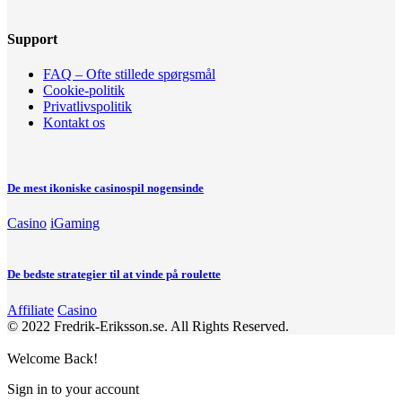
Support
FAQ – Ofte stillede spørgsmål
Cookie-politik
Privatlivspolitik
Kontakt os
De mest ikoniske casinospil nogensinde
Casino
iGaming
De bedste strategier til at vinde på roulette
Affiliate
Casino
© 2022 Fredrik-Eriksson.se. All Rights Reserved.
Welcome Back!
Sign in to your account