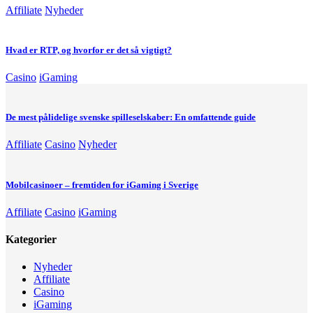
Affiliate
Nyheder
Hvad er RTP, og hvorfor er det så vigtigt?
Casino
iGaming
De mest pålidelige svenske spilleselskaber: En omfattende guide
Affiliate
Casino
Nyheder
Mobilcasinoer – fremtiden for iGaming i Sverige
Affiliate
Casino
iGaming
Kategorier
Nyheder
Affiliate
Casino
iGaming