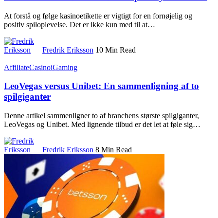
At forstå og følge kasinoetikette er vigtigt for en fornøjelig og
positiv spiloplevelse. Det er ikke kun med til at
…
Fredrik Eriksson
10 Min Read
Affiliate
Casino
iGaming
LeoVegas versus Unibet: En sammenligning af to
spilgiganter
Denne artikel sammenligner to af branchens største spilgiganter,
LeoVegas og Unibet. Med lignende tilbud er det let at føle sig
…
Fredrik Eriksson
8 Min Read