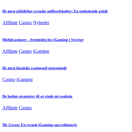
De mest pålidelige svenske spilleselskaber: En omfattende guide
Affiliate
Casino
Nyheder
Mobilcasinoer – fremtiden for iGaming i Sverige
Affiliate
Casino
iGaming
De mest ikoniske casinospil nogensinde
Casino
iGaming
De bedste strategier til at vinde på roulette
Affiliate
Casino
Mr Green: En svensk iGaming-succeshistorie