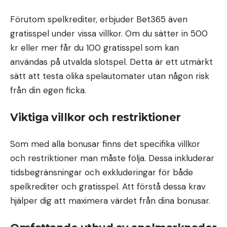
Förutom spelkrediter, erbjuder Bet365 även
gratisspel under vissa villkor. Om du sätter in 500
kr eller mer får du 100 gratisspel som kan
användas på utvalda slotspel. Detta är ett utmärkt
sätt att testa olika spelautomater utan någon risk
från din egen ficka.
Viktiga villkor och restriktioner
Som med alla bonusar finns det specifika villkor
och restriktioner man måste följa. Dessa inkluderar
tidsbegränsningar och exkluderingar för både
spelkrediter och gratisspel. Att förstå dessa krav
hjälper dig att maximera värdet från dina bonusar.