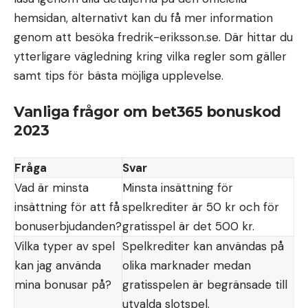
hemsidan, alternativt kan du få mer information
genom att besöka
fredrik-eriksson.se
. Där hittar du
ytterligare vägledning kring vilka regler som gäller
samt tips för bästa möjliga upplevelse.
Vanliga frågor om bet365 bonuskod
2023
Fråga
Svar
Vad är minsta
Minsta insättning för
insättning för att få
spelkrediter är 50 kr och för
bonuserbjudanden?
gratisspel är det 500 kr.
Vilka typer av spel
Spelkrediter kan användas på
kan jag använda
olika marknader medan
mina bonusar på?
gratisspelen är begränsade till
utvalda slotspel.