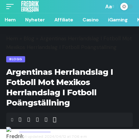
Aa
Hem
Nyheter
Affiliate
Casino
iGaming
Hem
»
Blog
»
Argentinas Herrlandslag I Fotboll Mot
Mexikos Herrlandslag I Fotboll Poängställning
BLOGG
Argentinas Herrlandslag I
Fotboll Mot Mexikos
Herrlandslag I Fotboll
Poängställning
Fredrik Eriksson
Last updated: 2024/04/12 at 7:06 e m