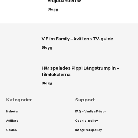
Erbjudanden ⚽
Blogg
V Film Family – kvällens TV-guide
Blogg
Här spelades Pippi Långstrump in –
filmlokalerna
Blogg
Kategorier
Support
Nyheter
FAQ – Vanliga Frågor
Affiliate
Cookie-policy
Casino
Integritetspolicy