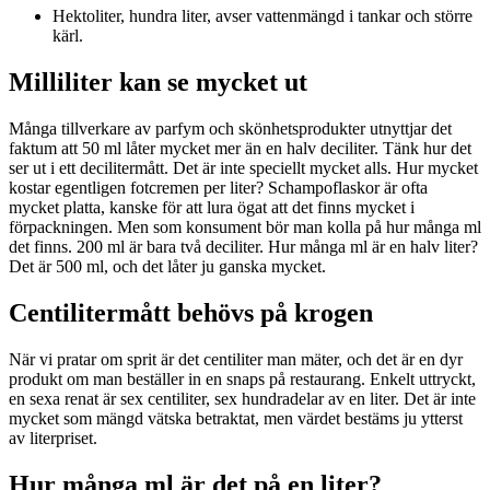
Hektoliter, hundra liter, avser vattenmängd i tankar och större
kärl.
Milliliter kan se mycket ut
Många tillverkare av parfym och skönhetsprodukter utnyttjar det
faktum att 50 ml låter mycket mer än en halv deciliter. Tänk hur det
ser ut i ett decilitermått. Det är inte speciellt mycket alls. Hur mycket
kostar egentligen fotcremen per liter? Schampoflaskor är ofta
mycket platta, kanske för att lura ögat att det finns mycket i
förpackningen. Men som konsument bör man kolla på hur många ml
det finns. 200 ml är bara två deciliter. Hur många ml är en halv liter?
Det är 500 ml, och det låter ju ganska mycket.
Centilitermått behövs på krogen
När vi pratar om sprit är det centiliter man mäter, och det är en dyr
produkt om man beställer in en snaps på restaurang. Enkelt uttryckt,
en sexa renat är sex centiliter, sex hundradelar av en liter. Det är inte
mycket som mängd vätska betraktat, men värdet bestäms ju ytterst
av literpriset.
Hur många ml är det på en liter?