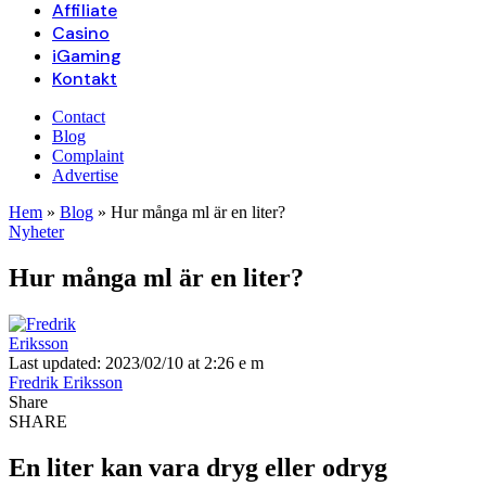
Affiliate
Casino
iGaming
Kontakt
Contact
Blog
Complaint
Advertise
Hem
»
Blog
»
Hur många ml är en liter?
Nyheter
Hur många ml är en liter?
Last updated: 2023/02/10 at 2:26 e m
Fredrik Eriksson
Share
SHARE
En liter kan vara dryg eller odryg