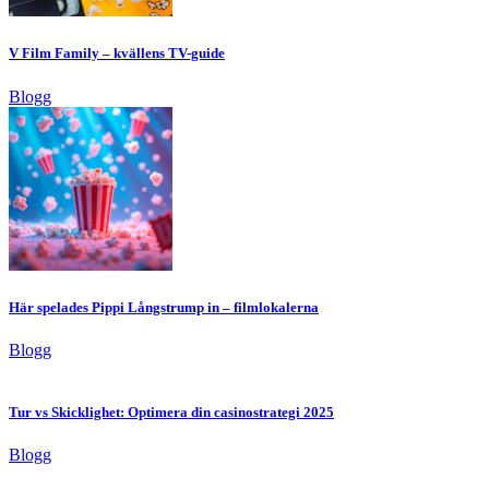
V Film Family – kvällens TV-guide
Blogg
Här spelades Pippi Långstrump in – filmlokalerna
Blogg
Tur vs Skicklighet: Optimera din casinostrategi 2025
Blogg