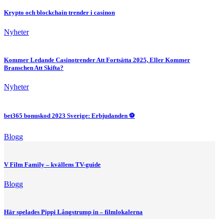
Krypto och blockchain trender i casinon
Nyheter
Kommer Ledande Casinotrender Att Fortsätta 2025, Eller Kommer
Branschen Att Skifta?
Nyheter
bet365 bonuskod 2023 Sverige: Erbjudanden ⚽
Blogg
V Film Family – kvällens TV-guide
Blogg
Här spelades Pippi Långstrump in – filmlokalerna