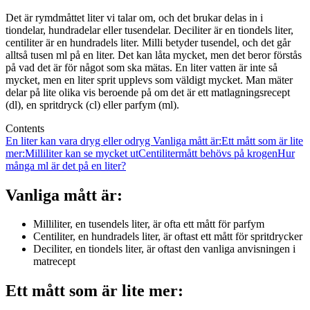
Det är rymdmåttet liter vi talar om, och det brukar delas in i
tiondelar, hundradelar eller tusendelar. Deciliter är en tiondels liter,
centiliter är en hundradels liter. Milli betyder tusendel, och det går
alltså tusen ml på en liter. Det kan låta mycket, men det beror förstås
på vad det är för något som ska mätas. En liter vatten är inte så
mycket, men en liter sprit upplevs som väldigt mycket. Man mäter
delar på lite olika vis beroende på om det är ett matlagningsrecept
(dl), en spritdryck (cl) eller parfym (ml).
Contents
En liter kan vara dryg eller odryg
Vanliga mått är:
Ett mått som är lite
mer:
Milliliter kan se mycket ut
Centilitermått behövs på krogen
Hur
många ml är det på en liter?
Vanliga mått är:
Milliliter, en tusendels liter, är ofta ett mått för parfym
Centiliter, en hundradels liter, är oftast ett mått för spritdrycker
Deciliter, en tiondels liter, är oftast den vanliga anvisningen i
matrecept
Ett mått som är lite mer: