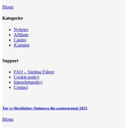
Blogg
Kategorier
Nyheter
Affiliate
Casino
iGaming
Support
FAQ – Vanliga Frågor
Cookie-policy
Integritetspolicy
Contact
Tur vs Skicklighet: Optimera din casinostrategi 2025
Blogg