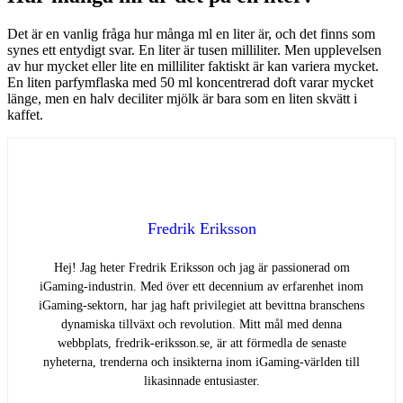
Det är en vanlig fråga hur många ml en liter är, och det finns som
synes ett entydigt svar. En liter är tusen milliliter. Men upplevelsen
av hur mycket eller lite en milliliter faktiskt är kan variera mycket.
En liten parfymflaska med 50 ml koncentrerad doft varar mycket
länge, men en halv deciliter mjölk är bara som en liten skvätt i
kaffet.
Fredrik Eriksson
Hej! Jag heter Fredrik Eriksson och jag är passionerad om
iGaming-industrin. Med över ett decennium av erfarenhet inom
iGaming-sektorn, har jag haft privilegiet att bevittna branschens
dynamiska tillväxt och revolution. Mitt mål med denna
webbplats, fredrik-eriksson.se, är att förmedla de senaste
nyheterna, trenderna och insikterna inom iGaming-världen till
likasinnade entusiaster.