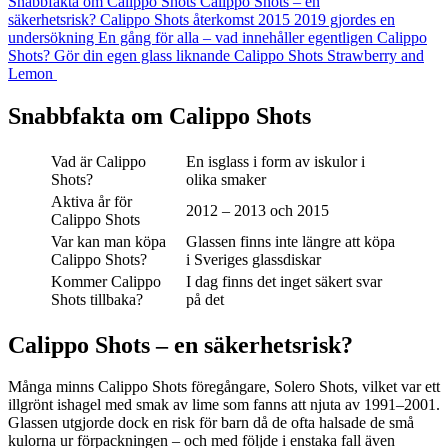
Snabbfakta om Calippo Shots
Calippo Shots – en
säkerhetsrisk?
Calippo Shots återkomst 2015
2019 gjordes en
undersökning
En gång för alla – vad innehåller egentligen Calippo
Shots?
Gör din egen glass liknande Calippo Shots Strawberry and
Lemon
Snabbfakta om Calippo Shots
Vad är Calippo
En isglass i form av iskulor i
Shots?
olika smaker
Aktiva år för
2012 – 2013 och 2015
Calippo Shots
Var kan man köpa
Glassen finns inte längre att köpa
Calippo Shots?
i Sveriges glassdiskar
Kommer Calippo
I dag finns det inget säkert svar
Shots tillbaka?
på det
Calippo Shots – en säkerhetsrisk?
Många minns Calippo Shots föregångare, Solero Shots, vilket var ett
illgrönt ishagel med smak av lime som fanns att njuta av 1991–2001.
Glassen utgjorde dock en risk för barn då de ofta halsade de små
kulorna ur förpackningen – och med följde i enstaka fall även