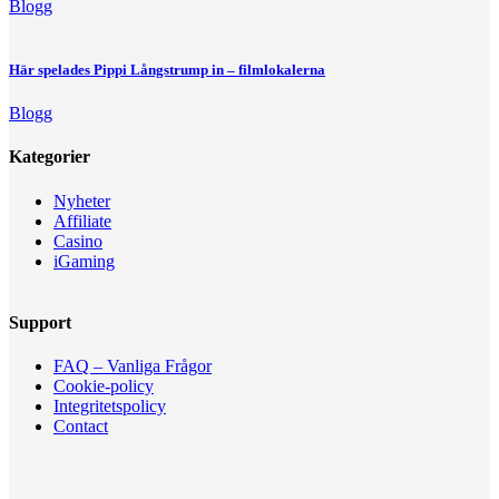
Blogg
Här spelades Pippi Långstrump in – filmlokalerna
Blogg
Kategorier
Nyheter
Affiliate
Casino
iGaming
Support
FAQ – Vanliga Frågor
Cookie-policy
Integritetspolicy
Contact