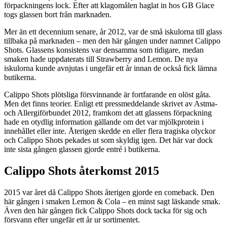
förpackningens lock. Efter att klagomålen haglat in hos GB Glace
togs glassen bort från marknaden.
Mer än ett decennium senare, år 2012, var de små iskulorna till glass
tillbaka på marknaden – men den här gången under namnet Calippo
Shots. Glassens konsistens var densamma som tidigare, medan
smaken hade uppdaterats till Strawberry and Lemon. De nya
iskulorna kunde avnjutas i ungefär ett år innan de också fick lämna
butikerna.
Calippo Shots plötsliga försvinnande är fortfarande en olöst gåta.
Men det finns teorier. Enligt ett pressmeddelande skrivet av Astma-
och Allergiförbundet 2012, framkom det att glassens förpackning
hade en otydlig information gällande om det var mjölkprotein i
innehållet eller inte. Återigen skedde en eller flera tragiska olyckor
och Calippo Shots pekades ut som skyldig igen. Det här var dock
inte sista gången glassen gjorde entré i butikerna.
Calippo Shots återkomst 2015
2015 var året då Calippo Shots återigen gjorde en comeback. Den
här gången i smaken Lemon & Cola – en minst sagt läskande smak.
Även den här gången fick Calippo Shots dock tacka för sig och
försvann efter ungefär ett år ur sortimentet.