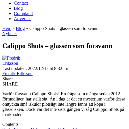
Contact
Blog
Complaint
Advertise
Hem
»
Blog
»
Calippo Shots – glassen som försvann
Nyheter
Calippo Shots – glassen som försvann
Last updated: 2022/12/12 at 8:32 f m
Fredrik Eriksson
Share
SHARE
Varför försvann Calippo Shots? En fråga som många sedan 2012
förmodligen har ställt sig. Än i dag är det ett mysterium varför dessa
omtyckta små iskulor plötsligt inte längre fanns att köpa i
glassdisken. Dock var det inte sista gången vi såg Calippo Shots på
marknaden.
Contents