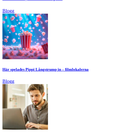
Blogg
Här spelades Pippi Långstrump in – filmlokalerna
Blogg