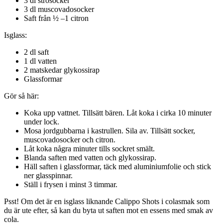
3 dl strösocker
3 dl muscovadosocker
Saft från ½ –1 citron
Isglass:
2 dl saft
1 dl vatten
2 matskedar glykossirap
Glassformar
Gör så här:
Koka upp vattnet. Tillsätt bären. Låt koka i cirka 10 minuter
under lock.
Mosa jordgubbarna i kastrullen. Sila av. Tillsätt socker,
muscovadosocker och citron.
Låt koka några minuter tills sockret smält.
Blanda saften med vatten och glykossirap.
Häll saften i glassformar, täck med aluminiumfolie och stick
ner glasspinnar.
Ställ i frysen i minst 3 timmar.
Psst! Om det är en isglass liknande Calippo Shots i colasmak som
du är ute efter, så kan du byta ut saften mot en essens med smak av
cola.